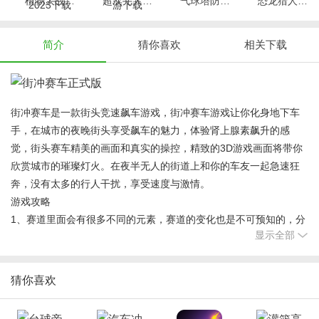
植物大战僵尸2摩登世界2023下载2.2.8
超次元大冒险死神归来手游下载4.1580.21
气球塔防6下载1.8
恐龙猎人追逐游戏下载1.0
简介
猜你喜欢
相关下载
街冲赛车是一款街头竞速飙车游戏，街冲赛车游戏让你化身地下车
手，在城市的夜晚街头享受飙车的魅力，体验肾上腺素飙升的感
觉，街头赛车精美的画面和真实的操控，精致的3D游戏画面将带你
欣赏城市的璀璨灯火。在夜半无人的街道上和你的车友一起急速狂
奔，没有太多的行人干扰，享受速度与激情。
游戏攻略
1、赛道里面会有很多不同的元素，赛道的变化也是不可预知的，分
显示全部
岔路口上很多玩起来很好，真的很刺激。
2、游戏的场景会随着等级的变化而变化，给玩家带来全新的视觉体
验和不同的游戏体验，细节非常仔细。
猜你喜欢
游戏特色
1、做甜甜圈来获得加分，但是要当心，如果做得太多，炸弹会掉