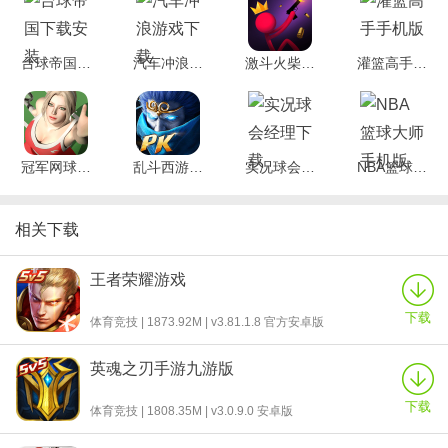
落，您需要远离它
2、玩家可以从购买的产品系列中获得太多类型的赛车。不同的汽车
具有不同的形状和不同的玩家体验
台球帝国下载安装
汽车冲浪游戏下载
激斗火柴人2022最新版
灌篮高手手机版
3、专业的排行榜模式让你和其他的高手一起比拼车技，努力提升自
己的成绩占据排行榜排名
4、可以参加丰富的比赛，每场比赛都会充满热情，比赛过程非常激
烈
冠军网球果盘版
乱斗西游2网易版官方
实况球会经理下载
NBA篮球大师手机版
5、里面的车型很丰富，玩家可以自由购买获取，不同的车型有不同
的形状，会给玩家不同的感受
相关下载
小编点评
1、街冲赛车进入之后第一件事就是挑选合适的赛车，然后直接进去
王者荣耀游戏
和街冲赛车游戏的其他玩家去竞速PK
2、在游戏中玩家可以驾驶自己的赛车完成任务，你还可以通过改装
下载
体育竞技 | 1873.92M | v3.81.1.8 官方安卓版
赛车以及提升赛车性能来更好，更快的完成任务，如果你也喜欢激
情澎湃的赛车游戏，那你一定不要错过
英魂之刃手游九游版
3、一定要避开交通，你不能有任何碰撞，对于作业的细节或非常小
下载
心，不要违反交通规则，很有意思的，很容易上手的，没有难度
体育竞技 | 1808.35M | v3.0.9.0 安卓版