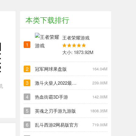
本类下载排行
王者荣耀游戏
1
大小: 1873.92M
2
冠军网球果盘版
164.04M
3
激斗火柴人2022最新版
239.00M
机
4
热血街霸3D手游
142.00M
5
英魂之刃手游九游版
1808.35M
6
乱斗西游2网易版官方
719.00M