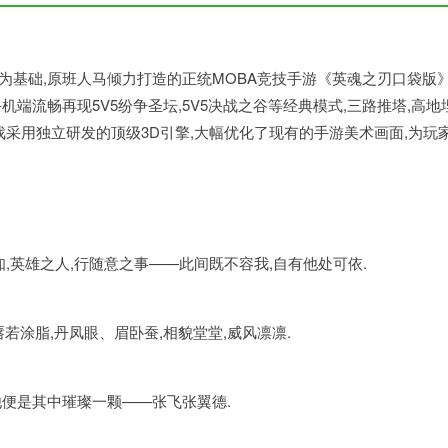
为基础,原班人马倾力打造的正统MOBA竞技手游《英魂之刃口袋版
机端流畅再现5V5纷争圣坛,5V5决战之谷等经典模式,三路推塔,高地
戏采用独立研发的顶级3D引擎,大幅优化了现有的手游美术画面,为玩
知,英雄之人,行随意之事——此间既不容我,自有他处可依.
唇若涂脂,丹凤眼、眉卧蚕,相貌堂堂,威风凛凛.
他便是其中璀璨一颗——张飞张翼德.