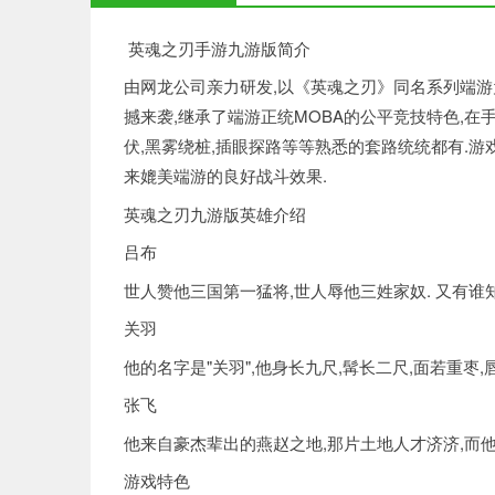
为您推荐：
英魂之刃手游九游版简介
由网龙公司亲力研发,以《英魂之刃》同名系列端游
撼来袭,继承了端游正统MOBA的公平竞技特色,在手
伏,黑雾绕桩,插眼探路等等熟悉的套路统统都有.游
来媲美端游的良好战斗效果.
英魂之刃九游版英雄介绍
吕布
世人赞他三国第一猛将,世人辱他三姓家奴. 又有谁
关羽
他的名字是"关羽",他身长九尺,髯长二尺,面若重枣,
张飞
他来自豪杰辈出的燕赵之地,那片土地人才济济,而
游戏特色