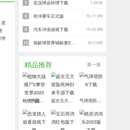
7
实况球会经理下载
1.45GB
8
街冲赛车正式版
55.77 MB
》震
9
汽车冲浪游戏下载
75.00 MB
埋
家带
10
保龄球世界锦标赛2020下载
29.21MB
精品推荐
换一换
植物大战僵尸2摩登世界2023下载
超次元大冒险死神归来手游下载
气球塔防6下载