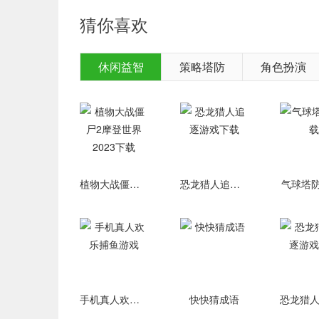
式”玩法中，还能免费领取金豆每日挑战，用金豆
猜你喜欢
——多样MOBA玩法 尽享竞技乐趣——
英魂之刃有纷争圣坛(经典5V5三路地图)、自走棋(
休闲益智
策略塔防
角色扮演
资源模式)、三方乱斗(三阵营对抗模式)、生存竞技
火力、克隆大作战、战技巅峰等多种玩法;更有战队
续更新中，敬请期待!
——地图升级 决战之谷焕然一新——
在新版本中，我们对决战之谷的地图，进行了全面
植物大战僵尸2摩登世界2023下载
恐龙猎人追逐游戏下载
气球塔防
的秘境——沉弥玄乡。为突出对抗感，我们采用比
以地图还需呈现历史厚重感。为此我们在整体色调
们在进行战斗时，能够拥有更舒适的视觉体验!
——功能持续优化 用户体验升级——
一直以来，我们都很重视玩家对游戏品质提升的意
为此我们对战斗进行了调整优化，对战过程竞技性更
手机真人欢乐捕鱼游戏
快快猜成语
兵皮肤，换上新装，助阵王者。