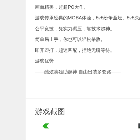
画面精美，赶超PC大作。
游戏传承经典的MOBA体验，5v5纷争圣坛、5v5
公平竞技，凭实力碾压，靠技术超神。
简单易上手，你也可以轻松杀敌。
即开即打，超速匹配，拒绝无聊等待。
游戏优势
——酷炫英雄助超神 自由出装多套路——
游戏内上百位传奇英雄，不论是冷艳御姐、可爱Lo
还有限定皮肤主题猎魔人幻甲虹蛇，偶像女团HE
的多种喜好;支持多样化装备搭配，一个英雄多重玩
英雄和皮肤，助你超神登顶王者宝座;每月签到还能
游戏截图
--自走棋体验优化 体验升级乐趣多--
六棱错峙，棋承万物的全新回合制策略战棋玩法，
策略维度，还原战棋类玩法的初始体验。您可参与