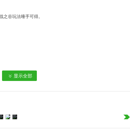
决战之谷玩法唾手可得。
显示全部
li还是热血少年，统统任您选择，玩家共创英雄，联名上线，感恩回馈
R系列、国风系列、机甲系列、摇滚系列、美食系列、情侣皮肤等满足
法，创造更多团战体验;现在加入就能获得新手七日大礼，免费入手
领海量好礼以及精美皮肤!
不同于以往的MOBA手游，该玩法独有的六边形棋盘，增加了自走棋
自走棋排位，尽享策略体验和竞技快感，赢取最终的胜利。在 “赏金