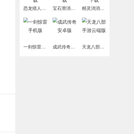
恐龙猎人追逐游戏下载
宝石滑消消红包版下载
精灵消消乐2023版下载
一剑惊雷手机版
成武传奇安卓版
天龙八部手游云端版
!
您
多位
的
模