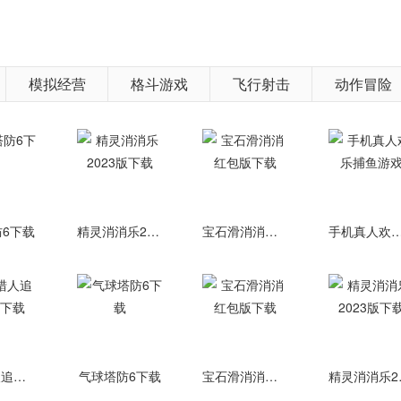
兑换丰富道具;此外，还可支持自定义房间，邀请好友对战，一较高下
六棱错峙，棋承万物)、决战之谷(单路大乱斗地图)、混沌遗迹(7V7抢
模拟经营
格斗游戏
飞行射击
动作冒险
、放逐峡谷(SOLO模式)等多地图选择，内含训练营、匹配、排位、
任务竞赛等更多挑战模式，赢得团队荣耀和海量奖励!当然，更多玩
的升级。升级更新后的战斗地图，将呈现孟龙洲极南之地最富传奇色
6下载
精灵消消乐2023版下载
宝石滑消消红包版下载
手机真人欢乐捕鱼
以往更加明快的色彩对比;同时玄乡秘境对孟龙洲历史有着重大意义
上，使用“高级灰”的配色思路，降低整体色彩纯度，而这样的配色使
见与建议，希望通过不断地优化，带给各位魂友更加优质的游戏体验
强!同时通过精彩时刻，智能记录您在英魂的精彩击杀瞬间!更有多
恐龙猎人追逐游戏下载
气球塔防6下载
宝石滑消消红包版下载
精灵消